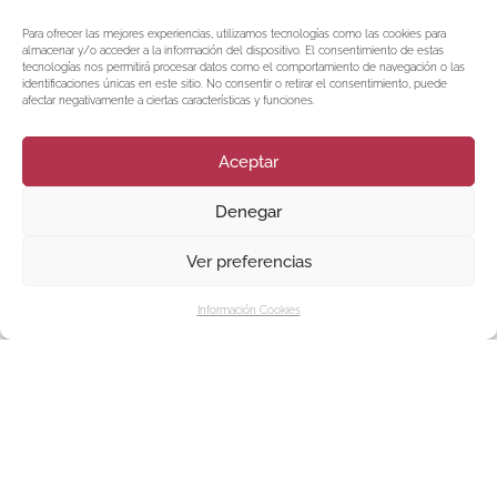
Para ofrecer las mejores experiencias, utilizamos tecnologías como las cookies para
almacenar y/o acceder a la información del dispositivo. El consentimiento de estas
tecnologías nos permitirá procesar datos como el comportamiento de navegación o las
identificaciones únicas en este sitio. No consentir o retirar el consentimiento, puede
afectar negativamente a ciertas características y funciones.
Aceptar
Denegar
Ver preferencias
Información Cookies
Contacta y Reserva en Hotel
Solatorre Comillas
Hotel Familiar, Con Encanto y